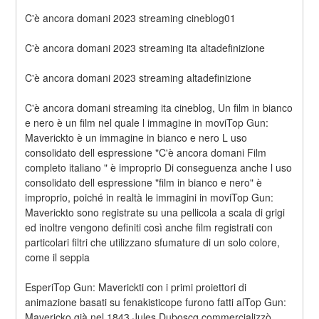
C'è ancora domani 2023 streaming cineblog01
C'è ancora domani 2023 streaming ita altadefinizione
C'è ancora domani 2023 streaming altadefinizione
C'è ancora domani streaming ita cineblog, Un film in bianco 
e nero è un film nel quale l immagine in moviTop Gun: 
Maverickto è un immagine in bianco e nero L uso 
consolidato dell espressione "C'è ancora domani Film 
completo italiano " è improprio Di conseguenza anche l uso 
consolidato dell espressione "film in bianco e nero" è 
improprio, poiché in realtà le immagini in moviTop Gun: 
Maverickto sono registrate su una pellicola a scala di grigi 
ed inoltre vengono definiti così anche film registrati con 
particolari filtri che utilizzano sfumature di un solo colore, 
come il seppia
EsperiTop Gun: Maverickti con i primi proiettori di 
animazione basati su fenakisticope furono fatti alTop Gun: 
Mavericko già nel 1843 Jules Duboscq commercializzò 