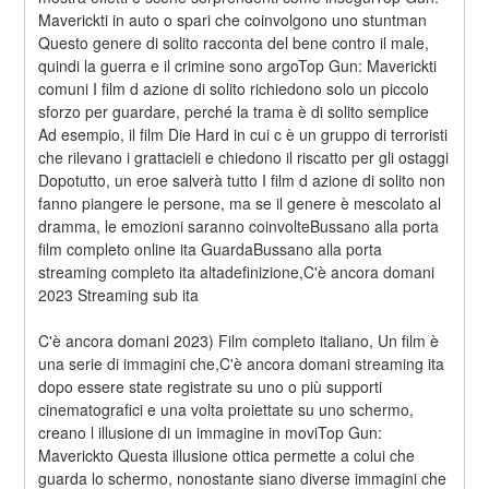
Maverickti in auto o spari che coinvolgono uno stuntman 
Questo genere di solito racconta del bene contro il male, 
quindi la guerra e il crimine sono argoTop Gun: Maverickti 
comuni I film d azione di solito richiedono solo un piccolo 
sforzo per guardare, perché la trama è di solito semplice 
Ad esempio, il film Die Hard in cui c è un gruppo di terroristi 
che rilevano i grattacieli e chiedono il riscatto per gli ostaggi 
Dopotutto, un eroe salverà tutto I film d azione di solito non 
fanno piangere le persone, ma se il genere è mescolato al 
dramma, le emozioni saranno coinvolteBussano alla porta 
film completo online ita GuardaBussano alla porta 
streaming completo ita altadefinizione,C'è ancora domani 
2023 Streaming sub ita
C'è ancora domani 2023) Film completo italiano, Un film è 
una serie di immagini che,C'è ancora domani streaming ita 
dopo essere state registrate su uno o più supporti 
cinematografici e una volta proiettate su uno schermo, 
creano l illusione di un immagine in moviTop Gun: 
Maverickto Questa illusione ottica permette a colui che 
guarda lo schermo, nonostante siano diverse immagini che 