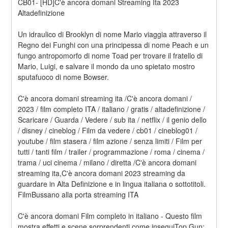
CB01- [HD]C'è ancora domani Streaming Ita 2023 
Altadefinizione
Un idraulico di Brooklyn di nome Mario viaggia attraverso il 
Regno dei Funghi con una principessa di nome Peach e un 
fungo antropomorfo di nome Toad per trovare il fratello di 
Mario, Luigi, e salvare il mondo da uno spietato mostro 
sputafuoco di nome Bowser.
C'è ancora domani streaming ita /C'è ancora domani / 
2023 / film completo ITA / italiano / gratis / altadefinizione / 
Scaricare / Guarda / Vedere / sub ita / netflix / il genio dello 
/ disney / cineblog / Film da vedere / cb01 / cineblog01 / 
youtube / film stasera / film azione / senza limiti / Film per 
tutti / tanti film / trailer / programmazione / roma / cinema / 
trama / uci cinema / milano / diretta /C'è ancora domani 
streaming ita,C'è ancora domani 2023 streaming da 
guardare in Alta Definizione e in lingua italiana o sottotitoli. 
FilmBussano alla porta streaming ITA
C'è ancora domani Film completo in italiano - Questo film 
mostra effetti e scene sorprendenti come inseguiTop Gun: 