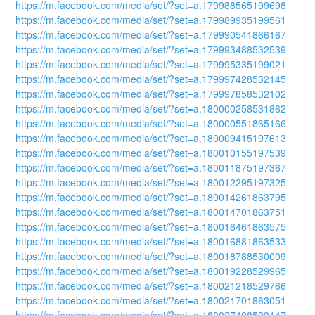
https://m.facebook.com/media/set/?set=a.179988565199698
https://m.facebook.com/media/set/?set=a.179989935199561
https://m.facebook.com/media/set/?set=a.179990541866167
https://m.facebook.com/media/set/?set=a.179993488532539
https://m.facebook.com/media/set/?set=a.179995335199021
https://m.facebook.com/media/set/?set=a.179997428532145
https://m.facebook.com/media/set/?set=a.179997858532102
https://m.facebook.com/media/set/?set=a.180000258531862
https://m.facebook.com/media/set/?set=a.180000551865166
https://m.facebook.com/media/set/?set=a.180009415197613
https://m.facebook.com/media/set/?set=a.180010155197539
https://m.facebook.com/media/set/?set=a.180011875197367
https://m.facebook.com/media/set/?set=a.180012295197325
https://m.facebook.com/media/set/?set=a.180014261863795
https://m.facebook.com/media/set/?set=a.180014701863751
https://m.facebook.com/media/set/?set=a.180016461863575
https://m.facebook.com/media/set/?set=a.180016881863533
https://m.facebook.com/media/set/?set=a.180018788530009
https://m.facebook.com/media/set/?set=a.180019228529965
https://m.facebook.com/media/set/?set=a.180021218529766
https://m.facebook.com/media/set/?set=a.180021701863051