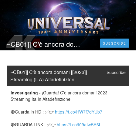
~CB01]] C'è ancora domani [[2023]] Streaming (ITA) AΙtadefinizion
SUBSCRIBE
~CB01]] C'è ancora domani [[2023]] 
Subscribe
Streaming (ITA) AΙtadefinizion
Investigating
-
¡Guarda! C'è ancora domani 2023 
Streaming Ita In Altadefinizione
🔴Guarda in HD : ✅👉 
https://t.co/HW7f7dYUb7
🔴GUARDA LINK : ✅👉 
https://t.co/I09aIwBR6L